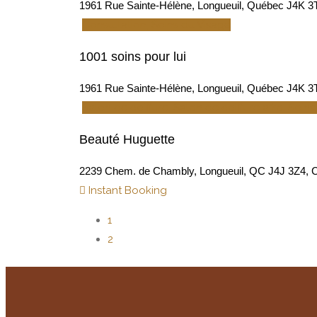
1961 Rue Sainte-Hélène, Longueuil, Québec J4K 3
Consultation, Soins du Visage
1001 soins pour lui
1961 Rue Sainte-Hélène, Longueuil, Québec J4K 3
Salon de coiffure, Salon de coiffure afro, Soi
Beauté Huguette
2239 Chem. de Chambly, Longueuil, QC J4J 3Z4, 
Instant Booking
1
2