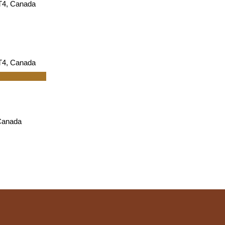
T4, Canada
T4, Canada
ns des cheveux
Canada