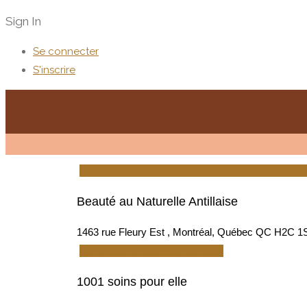
Sign In
Se connecter
S'inscrire
Consultation, Salon de coiffure afro, Soins de
Beauté au Naturelle Antillaise
1463 rue Fleury Est , Montréal, Québec QC H2C 1
Consultation, Soins du Visage
1001 soins pour elle