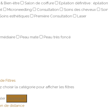
& Bien-être
Salon de coiffure
Epilation définitive : épilatio
el
Microneedling
Consultation
Soins des cheveux
Soi
Soins esthétiques
Première Consultation
Laser
rmédiaire
Peau mate
Peau très foncé
de Filtres
z choisir la catégorie pour afficher les filtres
ler
Appliquer
n de distance