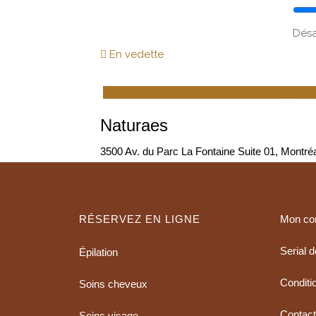
Désa
En vedette
Epilation, Epilation à la Cire, Gommage, 
Naturaes
3500 Av. du Parc La Fontaine Suite 01, Mont
RÉSERVEZ EN LIGNE
Mon co
Serial 
Épilation
Conditio
Soins cheveux
Contac
Soins visage