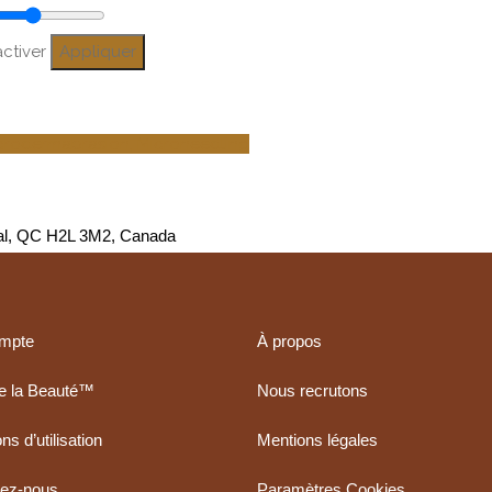
ctiver
Appliquer
Microdermabrasion, Microneedling
réal, QC H2L 3M2, Canada
mpte
À propos
de la Beauté™
Nous recrutons
ns d’utilisation
Mentions légales
tez-nous
Paramètres Cookies