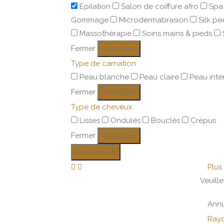
Epilation
Salon de coiffure afro
Spa 
Gommage
Microdermabrasion
Silk pe
Massothérapie
Soins mains & pieds
Fermer
Appliquer
Type de carnation
Peau blanche
Peau claire
Peau inte
Fermer
Appliquer
Type de cheveux
Lisses
Ondulés
Bouclés
Crépus
Fermer
Appliquer
Rechercher
Plus 
Veuille
Annu
Rayo